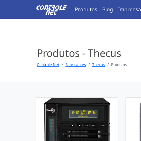
Produtos
Blog
Imprensa
Produtos - Thecus
Controle Net
Fabricantes
Thecus
Produtos