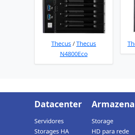
Thecus
/
Thecus
Th
N4800Eco
Datacenter
Armazen
Servidores
Storage
Storages HA
HD para rede