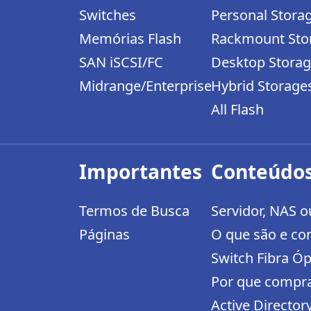
Switches
Personal Stora
Memórias Flash
Rackmount Sto
SAN iSCSI/FC
Desktop Stora
Midrange/Enterprise
Hybrid Storage
All Flash
Importantes
Conteúdos
Termos de Busca
Servidor, NAS 
Páginas
O que são e co
Switch Fibra Óp
Por que compr
Active Director