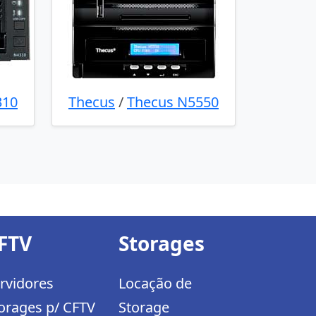
310
Thecus
/
Thecus N5550
FTV
Storages
rvidores
Locação de
orages p/ CFTV
Storage