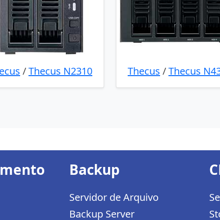
ecus
/
Thecus N2310
Thecus
/
Thecus N4
amento
Backup
C
Servidor de Arquivo
Se
Backup Server
St