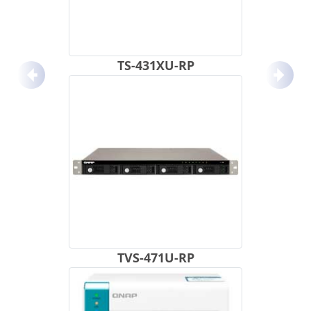
TS-431XU-RP
Anterior
Próx
TVS-471U-RP