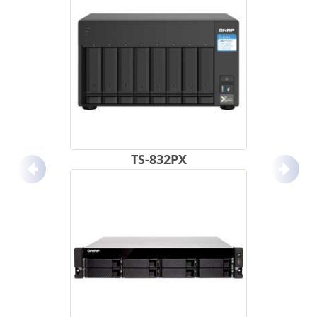
TS-832PX
Anterior
Próx