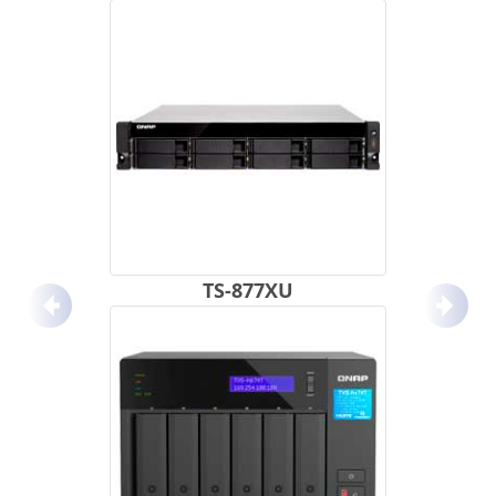
TS-877XU
Anterior
Próx