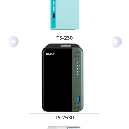
TS-230
Anterior
Próx
TS-253D