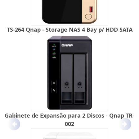
TS-264 Qnap - Storage NAS 4 Bay p/ HDD SATA
Gabinete de Expansão para 2 Discos - Qnap TR-
002
Anterior
Próx