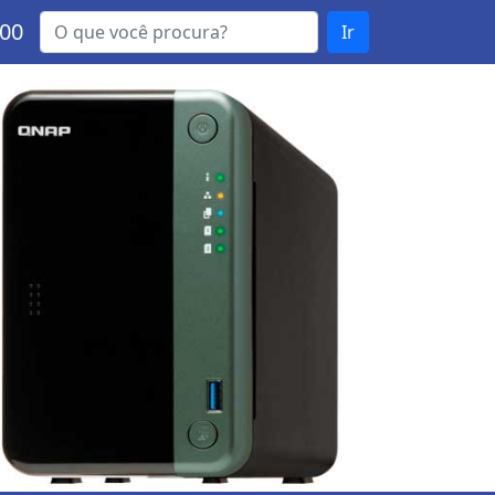
000
Ir