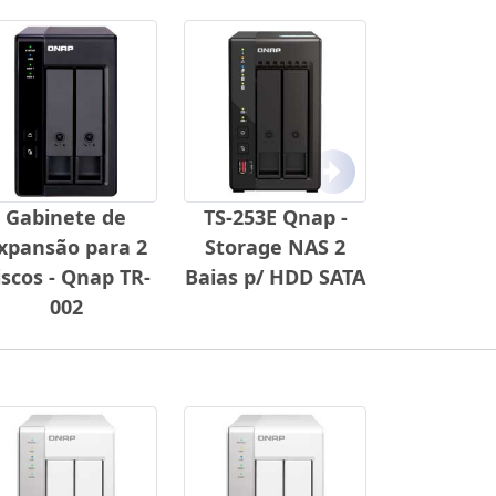
Próximo
Gabinete de
TS-253E Qnap -
xpansão para 2
Storage NAS 2
iscos - Qnap TR-
Baias p/ HDD SATA
002