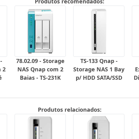
Produtos recomendados:
-
78.02.09 - Storage
TS-133 Qnap -
 2
NAS Qnap com 2
Storage NAS 1 Bay
E
é
Baias - TS-231K
p/ HDD SATA/SSD
D
Produtos relacionados: