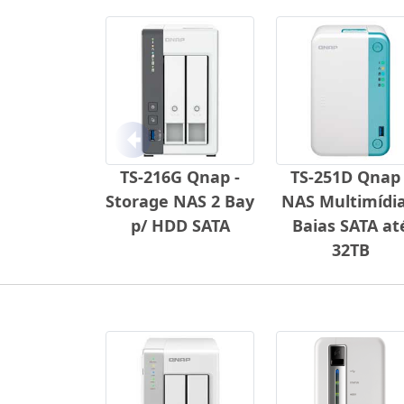
Anterior
TS-216G Qnap -
TS-251D Qnap 
Storage NAS 2 Bay
NAS Multimídia
p/ HDD SATA
Baias SATA at
32TB