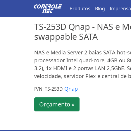
Produtos
Blog
Imprensa
TS-253D Qnap - NAS e Me
swappable SATA
NAS e Media Server 2 baias SATA hot-s
processador Intel quad-core, 4GB ou 8
3.2), 1x HDMI e 2 portas LAN 2,5GbE. 
velocidade, servidor Plex e central d
Qnap
P/N: TS-253D
Orçamento »