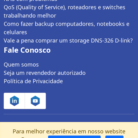
QoS (Quality of Service), roteadores e switches
trabalhando melhor
Como fazer backup computadores, notebooks e
celulares
Vale a pena comprar um storage DNS-326 D-link?
Fale Conosco
Quem somos
Seja um revendedor autorizado
Política de Privacidade
Controle Net Tecnologia LTDA | CNPJ:
Para melhor experiência em nosso website
03.247.280/0001-25 | Av. dos Carinás, 660 -