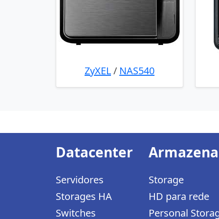
ZyXEL
/
NAS540
Datacenter
Armazen
Servidores
Storage
Storages HA
HD para rede
Switches
Personal Stora