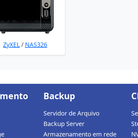
ZyXEL
/
NAS326
amento
Backup
C
Servidor de Arquivo
Se
Backup Server
St
ge
Armazenamento em rede
N