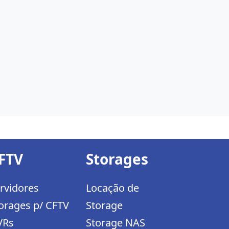
FTV
Storages
rvidores
Locação de
orages p/ CFTV
Storage
VRs
Storage NAS