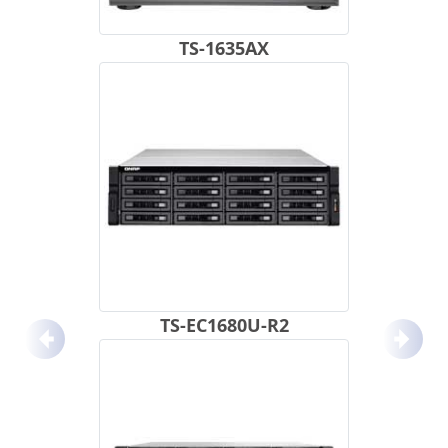
TS-1635AX
TS-EC1680U-R2
Anterior
Próx