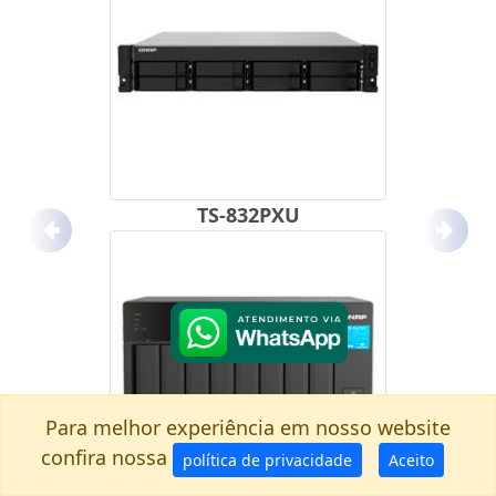
TS-832PXU
Anterior
Próx
Para melhor experiência em nosso website
confira nossa
política de privacidade
Aceito