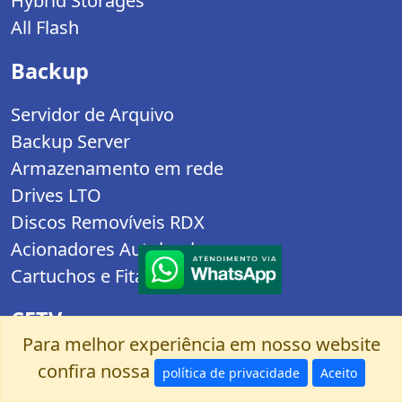
Hybrid Storages
All Flash
Backup
Servidor de Arquivo
Backup Server
Armazenamento em rede
Drives LTO
Discos Removíveis RDX
Acionadores Autoloaders
Cartuchos e Fitas
CFTV
Para melhor experiência em nosso website
Servidores CFTV
confira nossa
política de privacidade
Aceito
Storages p/ CFTV