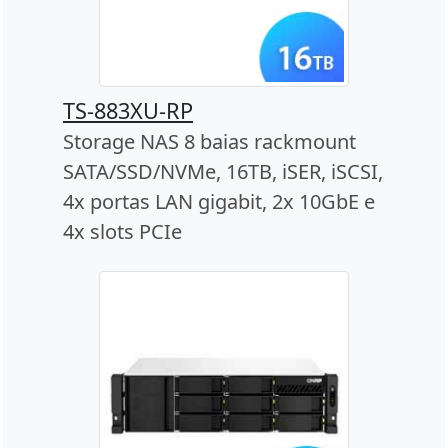
TS-883XU-RP
Storage NAS 8 baias rackmount
SATA/SSD/NVMe, 16TB, iSER, iSCSI,
4x portas LAN gigabit, 2x 10GbE e
4x slots PCIe