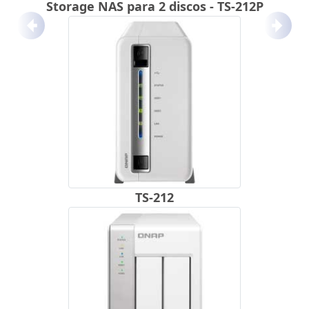
Storage NAS para 2 discos - TS-212P
Anterior
Próx
TS-212