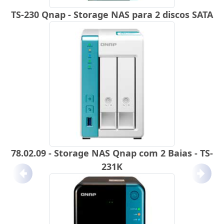
TS-230 Qnap - Storage NAS para 2 discos SATA
78.02.09 - Storage NAS Qnap com 2 Baias - TS-
231K
Anterior
Próx