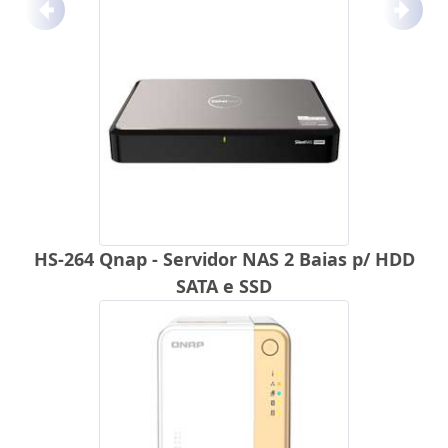
Anterior
Próx
HS-264 Qnap - Servidor NAS 2 Baias p/ HDD
SATA e SSD