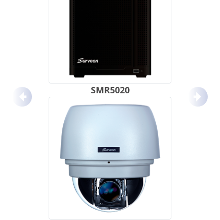
SMR5020
Anterior
Próx