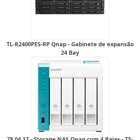
TL-R2400PES-RP Qnap - Gabinete de expansão
24 Bay
78.04.17 - Storage NAS Qnap com 4 Baias - TS-