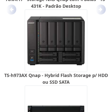
431K - Padrão Desktop
Anterior
Próx
TS-h973AX Qnap - Hybrid Flash Storage p/ HDD
ou SSD SATA