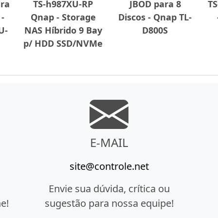
ra
TS-h987XU-RP
JBOD para 8
TS
 -
Qnap - Storage
Discos - Qnap TL-
U-
NAS Híbrido 9 Bay
D800S
p/ HDD SSD/NVMe
E-MAIL
site@controle.net
Envie sua dúvida, crítica ou
e!
sugestão para nossa equipe!