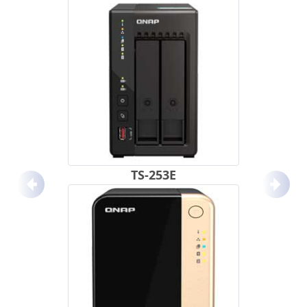
TS-253E
Anterior
Próx