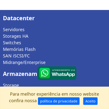
Datacenter
Servidores
Storages HA
Switches
Memórias Flash
SAN iSCSI/FC
Midrange/Enterprise
Armazenamento
Storage
HD para rede
Para melhor experiência em nosso website
Personal Storage
confira nossa
política de privacidade
Aceito
Rackmount Storages