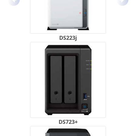
Anterior
Próx
DS223j
DS723+