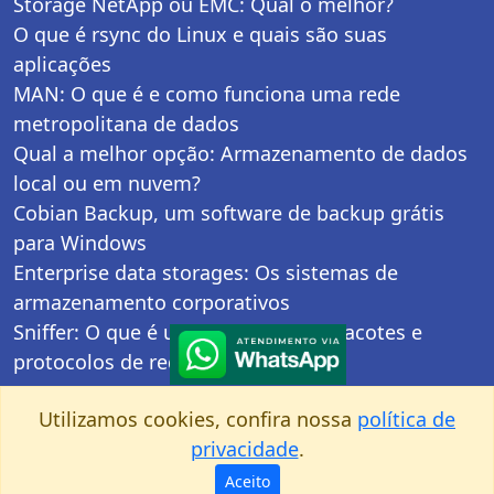
Storage NetApp ou EMC: Qual o melhor?
O que é rsync do Linux e quais são suas
aplicações
MAN: O que é e como funciona uma rede
metropolitana de dados
Qual a melhor opção: Armazenamento de dados
local ou em nuvem?
Cobian Backup, um software de backup grátis
para Windows
Enterprise data storages: Os sistemas de
armazenamento corporativos
Sniffer: O que é um analisador de pacotes e
protocolos de rede
Fale Conosco
Utilizamos cookies, confira nossa
política de
Quem somos
privacidade
.
Seja um revendedor autorizado
Aceito