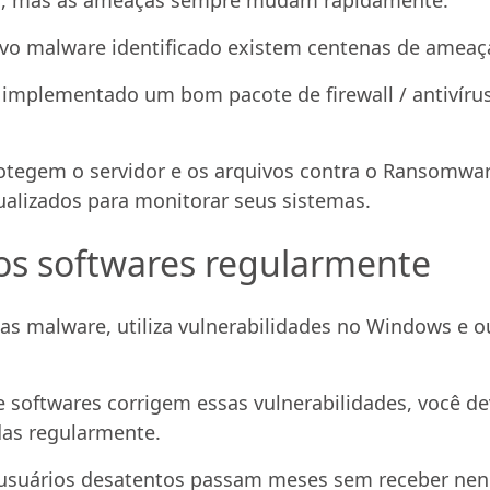
vo malware identificado existem centenas de ameaça
ja implementado um bom pacote de firewall / antiví
otegem o servidor e os arquivos contra o Ransomware
alizados para monitorar seus sistemas.
dos softwares regularmente
malware, utiliza vulnerabilidades no Windows e out
oftwares corrigem essas vulnerabilidades, você dev
das regularmente.
suários desatentos passam meses sem receber nenh