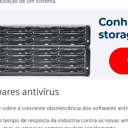
tauração de um sistema.
wares antivírus
obre a crescente obsolescência dos softwares antivír
o tempo de resposta da indústria contra as novas a
dos, mas as ameaças sempre mudam rapidamente.