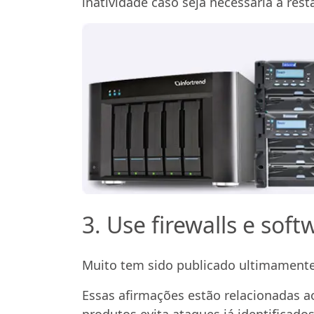
inatividade caso seja necessária a res
3. Use firewalls e soft
Muito tem sido publicado ultimamente s
Essas afirmações estão relacionadas a
produtos evita ataques já identifica