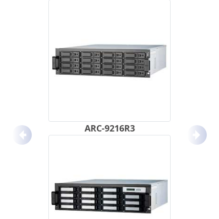
ARC-9216R3
Anterior
Próx