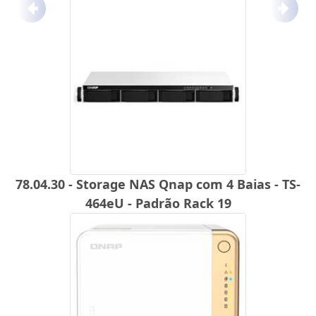
Anterior
Próx
78.04.30 - Storage NAS Qnap com 4 Baias - TS-
464eU - Padrão Rack 19