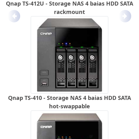
Qnap TS-412U - Storage NAS 4 baias HDD SATA
rackmount
Anterior
Próx
Qnap TS-410 - Storage NAS 4 baias HDD SATA
hot-swappable