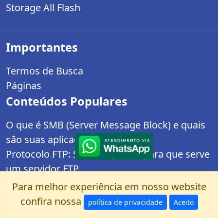
Storage All Flash
Importantes
Termos de Busca
Páginas
Conteúdos Populares
O que é SMB (Server Message Block) e quais
são suas aplicações?
Protocolo FTP: Saiba o que é e para que serve
um servidor FTP.
Como sei se peguei ransomware? Em apenas
Para melhor experiência em nosso website
3 Passos!
confira nossa
política de privacidade
Aceito
Equipamentos para um plano de backup