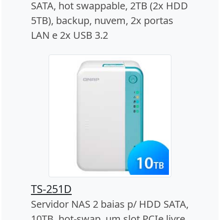
SATA, hot swappable, 2TB (2x HDD
5TB), backup, nuvem, 2x portas
LAN e 2x USB 3.2
TS-251D
Servidor NAS 2 baias p/ HDD SATA,
10TB, hot-swap, um slot PCIe livre,