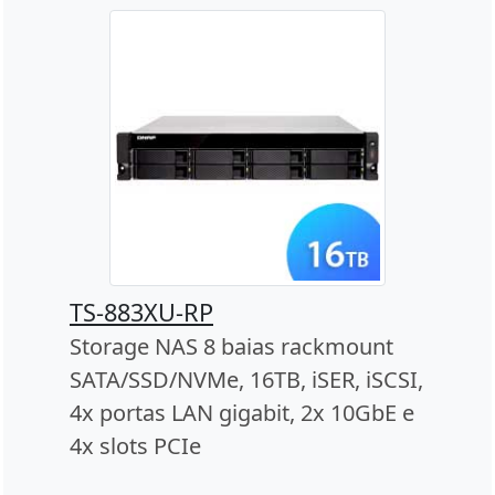
TS-883XU-RP
Storage NAS 8 baias rackmount
SATA/SSD/NVMe, 16TB, iSER, iSCSI,
4x portas LAN gigabit, 2x 10GbE e
4x slots PCIe