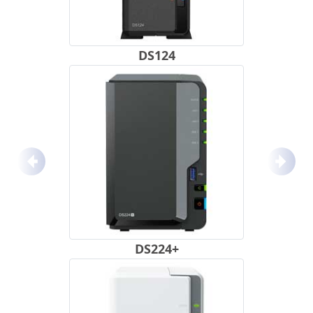
DS124
Anterior
Próx
DS224+