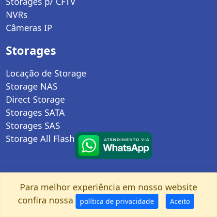
Storages p/ CFTV
NVRs
Câmeras IP
Storages
Locação de Storage
Storage NAS
Direct Storage
Storages SATA
Storages SAS
Storage All Flash
Importantes
Para melhor experiência em nosso website
Termos de Busca
confira nossa
política de privacidade
Aceito
Páginas