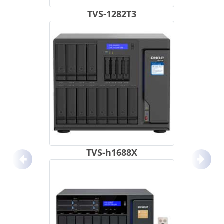
TVS-1282T3
TVS-h1688X
Anterior
Próx