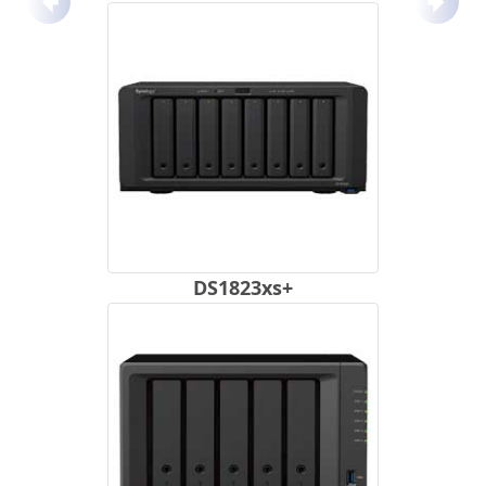
Anterior
Próx
DS1823xs+