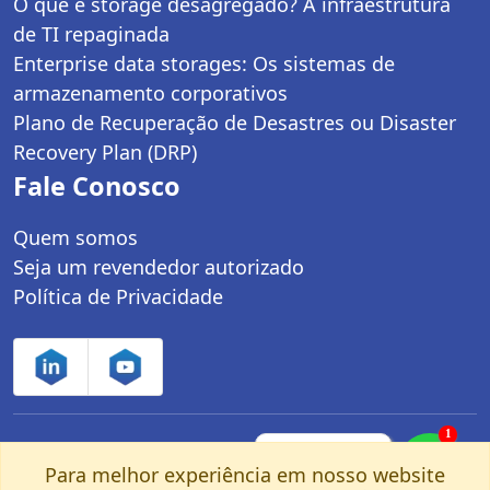
O que é storage desagregado? A infraestrutura
de TI repaginada
Enterprise data storages: Os sistemas de
armazenamento corporativos
Plano de Recuperação de Desastres ou Disaster
Recovery Plan (DRP)
Fale Conosco
Quem somos
Seja um revendedor autorizado
Política de Privacidade
1
Controle Net Tecnologia LTDA | CNPJ:
Fale com um
especialista pelo
Para melhor experiência em nosso website
03.247.280/0001-25 | Av. dos Carinás, 660 -
nosso Whatsapp!