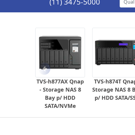
(11) 3475-5000
Anterior
TVS-h877AX Qnap
TVS-h874T Qnap
- Storage NAS 8
Storage NAS 8 
Bay p/ HDD
p/ HDD SATA/S
SATA/NVMe