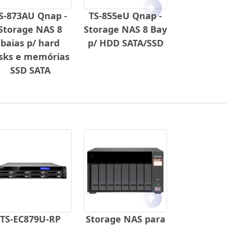
Próximo
S-873AU Qnap -
TS-855eU Qnap -
Storage NAS 8
Storage NAS 8 Bay
baias p/ hard
p/ HDD SATA/SSD
isks e memórias
SSD SATA
Próximo
TS-EC879U-RP
Storage NAS para