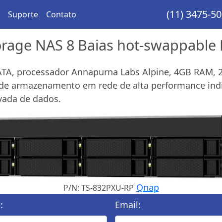
(11) 3475-5
Suporte
Contato
orage NAS 8 Baias hot-swappabl
SATA, processador Annapurna Labs Alpine, 4GB RAM, 
de armazenamento em rede de alta performance indic
vada de dados.
Qnap
P/N: TS-832PXU-RP
:
Email: