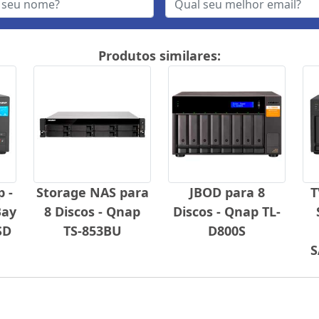
Produtos similares:
 -
Storage NAS para
JBOD para 8
T
Bay
8 Discos - Qnap
Discos - Qnap TL-
SD
TS-853BU
D800S
S