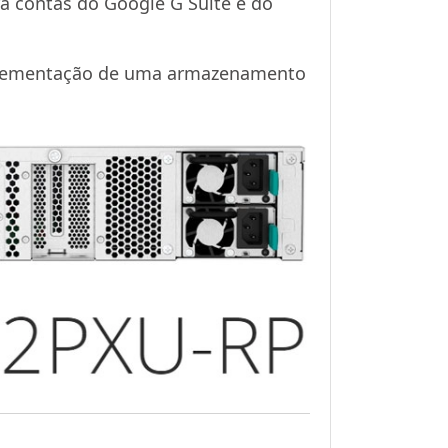
ra contas do Google G Suite e do
mplementação de uma armazenamento