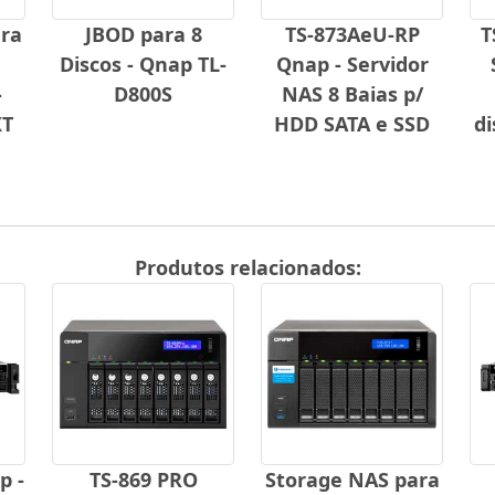
ra
JBOD para 8
TS-873AeU-RP
T
Discos - Qnap TL-
Qnap - Servidor
-
D800S
NAS 8 Baias p/
XT
HDD SATA e SSD
d
Produtos relacionados:
p -
TS-869 PRO
Storage NAS para