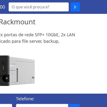
000
Ir
e Rackmount
2x portas de rede SFP+ 10GbE, 2x LAN
ado para file server, backup,
Telefone: