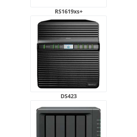
RS1619xs+
DS423