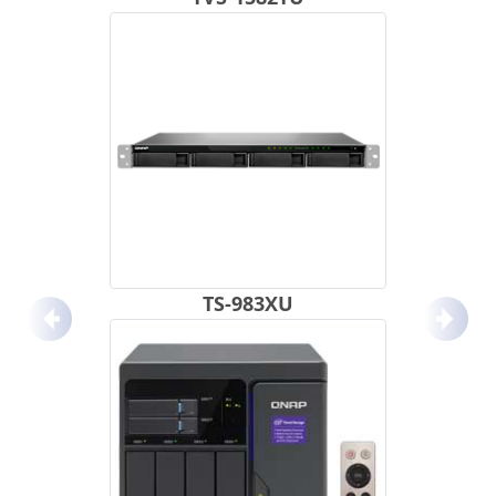
TS-983XU
Anterior
Próx