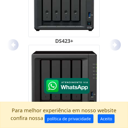
DS423+
Anterior
Próx
Para melhor experiência em nosso website
confira nossa
política de privacidade
Aceito
DS923+