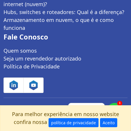
internet (nuvem)?
Hubs, switches e roteadores: Qual é a diferença?
Armazenamento em nuvem, o que é e como
funciona
Fale Conosco
Quem somos
Seja um revendedor autorizado
Política de Privacidade
1
Controle Net Tecnologia LTDA | CNPJ:
Fale com um
especialista pelo
Para melhor experiência em nosso website
03.247.280/0001-25 | Av. dos Carinás, 660 -
nosso Whatsapp!
confira nossa
política de privacidade
Aceito
Moema | São Paulo, SP - CEP: 04086-011