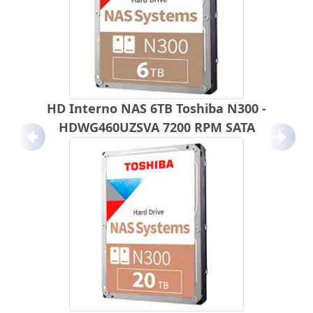
HD Interno NAS 6TB Toshiba N300 -
HDWG460UZSVA 7200 RPM SATA
Anterior
Próx