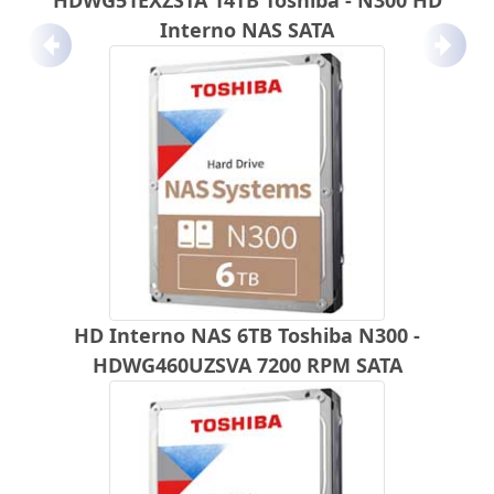
HDWG51EXZSTA 14TB Toshiba - N300 HD
Interno NAS SATA
Anterior
Próx
HD Interno NAS 6TB Toshiba N300 -
HDWG460UZSVA 7200 RPM SATA