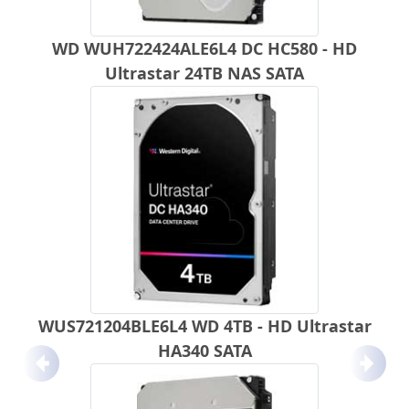
WD WUH722424ALE6L4 DC HC580 - HD
Ultrastar 24TB NAS SATA
WUS721204BLE6L4 WD 4TB - HD Ultrastar
HA340 SATA
Anterior
Próx