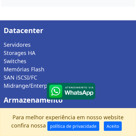
Datacenter
Servidores
Storages HA
Switches
Memórias Flash
SAN iSCSI/FC
Midrange/Enterprise
Armazenamento
Storage
Para melhor experiência em nosso website
HD para rede
confira nossa
política de privacidade
Aceito
Personal Storage