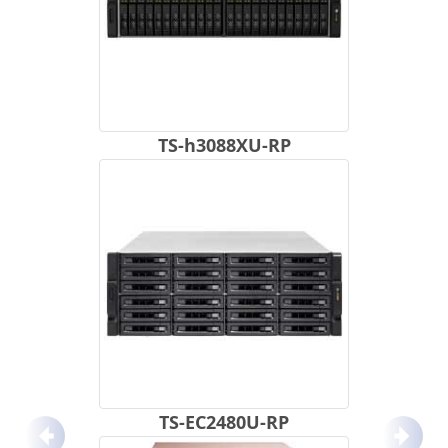
TS-h3088XU-RP
TS-EC2480U-RP
Anterior
Próx