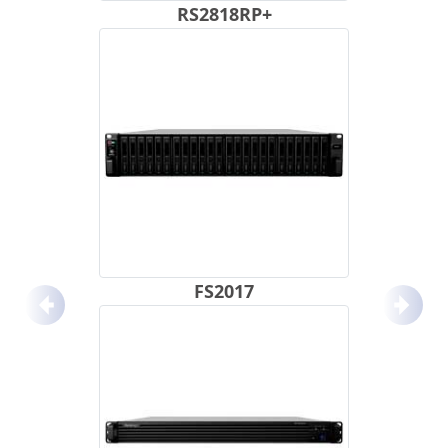
RS2818RP+
FS2017
Anterior
Próx