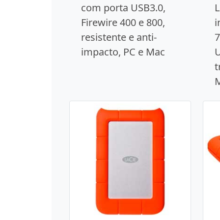
com porta USB3.0,
L
Firewire 400 e 800,
i
resistente e anti-
7
impacto, PC e Mac
U
t