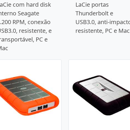
aCie com hard disk
LaCie portas
nterno Seagate
Thunderbolt e
.200 RPM, conexão
USB3.0, anti-impact
SB3.0, resistente, e
resistente, PC e Mac
ransportável, PC e
Mac