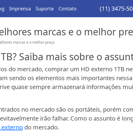
(11) 3475-5
og
Imprensa
Suporte
Contato
elhores marcas e o melhor pr
elhores marcas e o melhor preço
TB? Saiba mais sobre o assunto
os do mercado, comprar um HD externo 1TB ne
am sendo os elementos mais importantes nessa 
drive quase sempre armazenará informações muit
ntrados no mercado são os portáteis, porém co
evitavelmente irão falhar. Como o assunto é lon
 externo
do mercado.