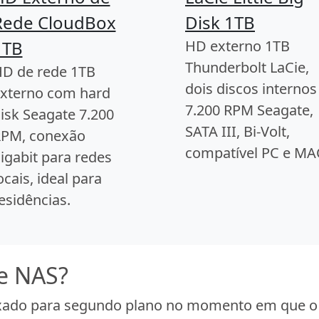
Rede CloudBox
Disk 1TB
1TB
HD externo 1TB
Thunderbolt LaCie,
D de rede 1TB
dois discos internos
xterno com hard
7.200 RPM Seagate,
isk Seagate 7.200
SATA III, Bi-Volt,
PM, conexão
compatível PC e MA
igabit para redes
ocais, ideal para
esidências.
e NAS?
eixado para segundo plano no momento em que 