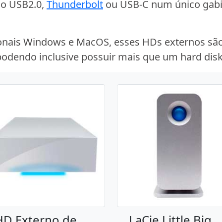
ão USB2.0,
Thunderbolt
ou USB-C num único gabine
nais Windows e MacOS, esses HDs externos são 
 podendo inclusive possuir mais que um hard dis
HD Externo de
LaCie Little Big