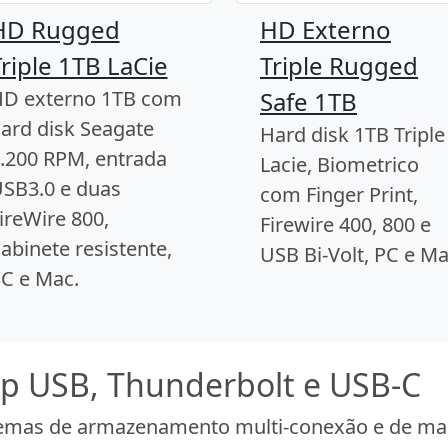
HD Rugged
HD Externo
riple 1TB LaCie
Triple Rugged
D externo 1TB com
Safe 1TB
ard disk Seagate
Hard disk 1TB Triple
.200 RPM, entrada
Lacie, Biometrico
SB3.0 e duas
com Finger Print,
ireWire 800,
Firewire 400, 800 e
abinete resistente,
USB Bi-Volt, PC e M
C e Mac.
op USB, Thunderbolt e USB-C
temas de armazenamento multi-conexão e de ma