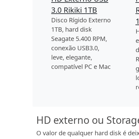
3.0 Rikiki 1TB
Disco Rígido Externo
1TB, hard disk
H
Seagate 5.400 RPM,
e
conexão USB3.0,
d
leve, elegante,
R
compatível PC e Mac
g
l
r
HD externo ou Storag
O valor de qualquer hard disk é d