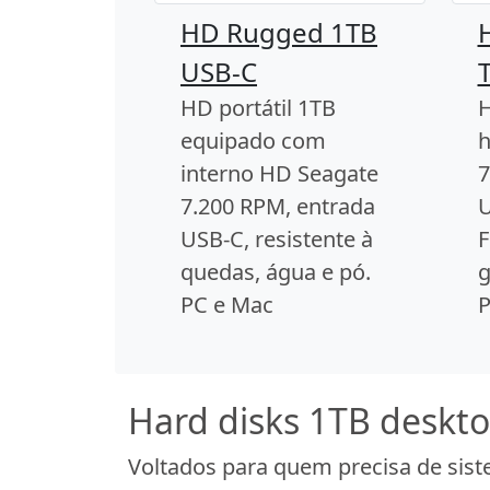
HD Rugged 1TB
USB-C
T
HD portátil 1TB
H
equipado com
h
interno HD Seagate
7
7.200 RPM, entrada
U
USB-C, resistente à
F
quedas, água e pó.
g
PC e Mac
P
Hard disks 1TB deskt
Voltados para quem precisa de sis