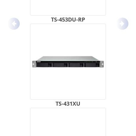
TS-453DU-RP
Anterior
Próx
TS-431XU