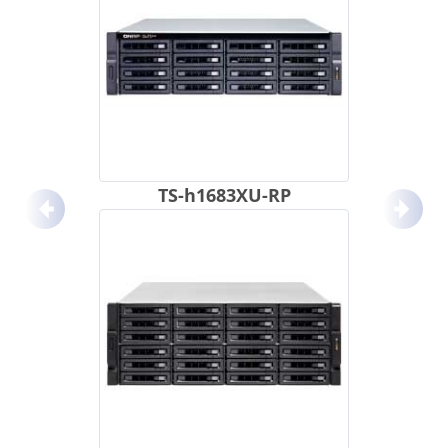
TS-h1683XU-RP
Anterior
Próx