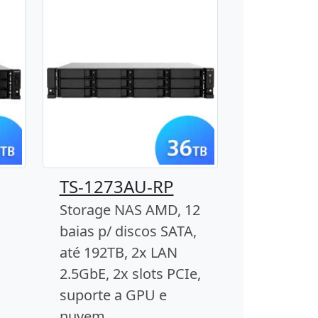
TS-1273AU-RP
Storage NAS AMD, 12
baias p/ discos SATA,
até 192TB, 2x LAN
2.5GbE, 2x slots PCIe,
suporte a GPU e
nuvem