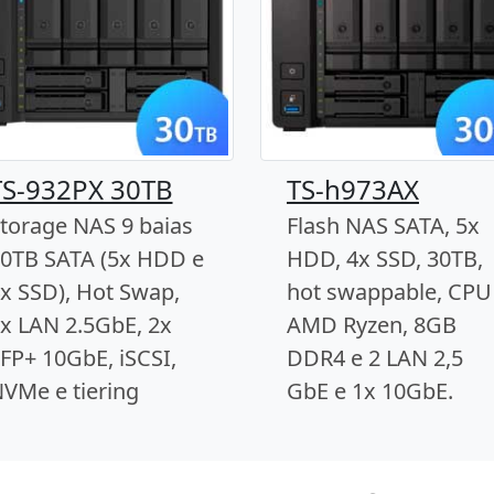
TS-932PX 30TB
TS-h973AX
torage NAS 9 baias
Flash NAS SATA, 5x
0TB SATA (5x HDD e
HDD, 4x SSD, 30TB,
x SSD), Hot Swap,
hot swappable, CPU
x LAN 2.5GbE, 2x
AMD Ryzen, 8GB
FP+ 10GbE, iSCSI,
DDR4 e 2 LAN 2,5
VMe e tiering
GbE e 1x 10GbE.