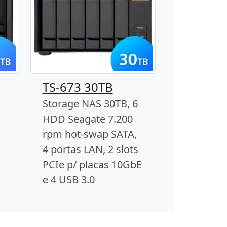
TS-673 30TB
Storage NAS 30TB, 6
HDD Seagate 7.200
rpm hot-swap SATA,
4 portas LAN, 2 slots
PCIe p/ placas 10GbE
e 4 USB 3.0