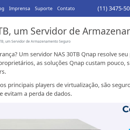
(11) 3475-5
og
Imprensa
Suporte
Contato
TB, um Servidor de Armazena
TB, um Servidor de Armazenamento Seguro
ança? Um servidor NAS 30TB Qnap resolve seu p
roprietários, as soluções Qnap custam pouco, s
rs.
principais players de virtualização, são segur
ue evitam a perda de dados.