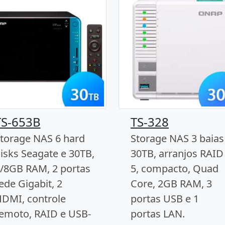
TS-653B
TS-328
torage NAS 6 hard
Storage NAS 3 baias
isks Seagate e 30TB,
30TB, arranjos RAID
/8GB RAM, 2 portas
5, compacto, Quad
ede Gigabit, 2
Core, 2GB RAM, 3
DMI, controle
portas USB e 1
emoto, RAID e USB-
portas LAN.