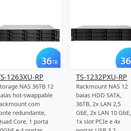
TS-1263XU-RP
TS-1232PXU-RP
torage NAS 36TB 12
Rackmount NAS 12
aias hot-swappable
baias HDD SATA,
ackmount com
36TB, 2x LAN 2,5
onte redundante,
GbE, 2x LAN 10 GbE,
uad Core, 1 porta
1x slot PCIe e 4x
0GbE e 4 portas
portas USB 3.2.