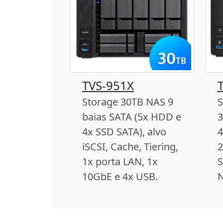
TVS-951X
Storage 30TB NAS 9
S
baias SATA (5x HDD e
3
4x SSD SATA), alvo
4
iSCSI, Cache, Tiering,
2
1x porta LAN, 1x
S
10GbE e 4x USB.
N