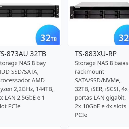
TS-873AU 32TB
TS-883XU-RP
torage NAS 8 bay
Storage NAS 8 baias
DD SSD/SATA,
rackmount
rocessador AMD
SATA/SSD/NVMe,
yzen 2,2GHz, 144TB,
32TB, iSER, iSCSI, 4x
x LAN 2.5GbE e 1
portas LAN gigabit,
lot PCIe
2x 10GbE e 4x slots
PCIe