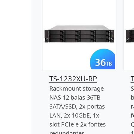
TS-1232XU-RP
Rackmount storage
S
NAS 12 baias 36TB
b
SATA/SSD, 2x portas
r
LAN, 2x 10GbE, 1x
f
slot PCIe e 2x fontes
Q
redundantes
1