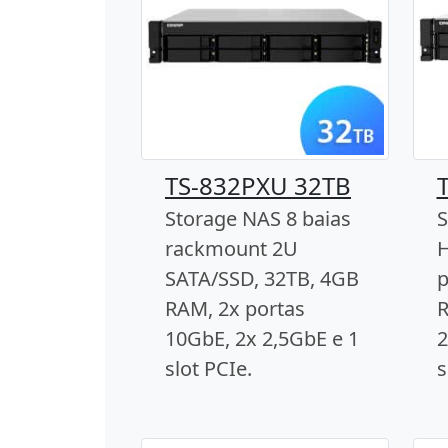
TS-832PXU 32TB
Storage NAS 8 baias
S
rackmount 2U
H
SATA/SSD, 32TB, 4GB
p
RAM, 2x portas
R
10GbE, 2x 2,5GbE e 1
2
slot PCIe.
s