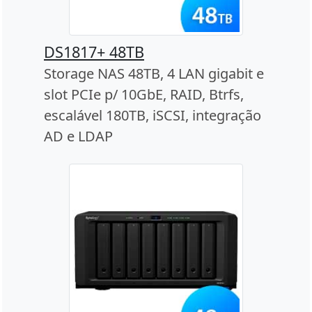
DS1817+ 48TB
Storage NAS 48TB, 4 LAN gigabit e
slot PCIe p/ 10GbE, RAID, Btrfs,
escalável 180TB, iSCSI, integração
AD e LDAP