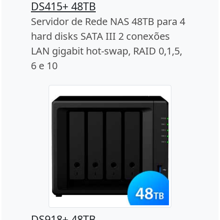
DS415+ 48TB
Servidor de Rede NAS 48TB para 4
hard disks SATA III 2 conexões
LAN gigabit hot-swap, RAID 0,1,5,
6 e 10
DS918+ 48TB