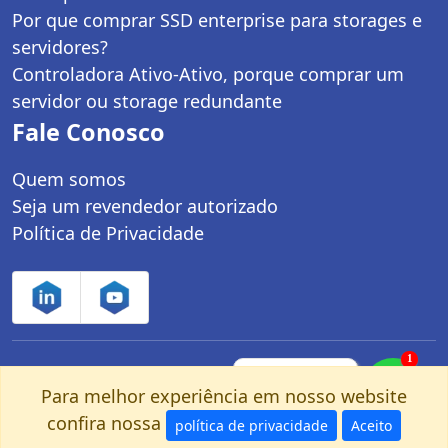
Por que comprar SSD enterprise para storages e
servidores?
Controladora Ativo-Ativo, porque comprar um
servidor ou storage redundante
Fale Conosco
Quem somos
Seja um revendedor autorizado
Política de Privacidade
1
Controle Net Tecnologia LTDA | CNPJ:
Fale com um
especialista pelo
Para melhor experiência em nosso website
03.247.280/0001-25 | Av. dos Carinás, 660 -
nosso Whatsapp!
confira nossa
política de privacidade
Aceito
Moema | São Paulo, SP - CEP: 04086-011