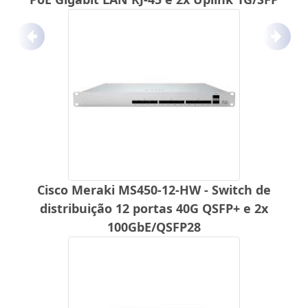
Anterior
Próx
Cisco Meraki MS450-12-HW - Switch de
distribuição 12 portas 40G QSFP+ e 2x
100GbE/QSFP28