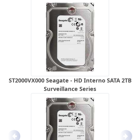
ST2000VX000 Seagate - HD Interno SATA 2TB
Surveillance Series
Anterior
Próx