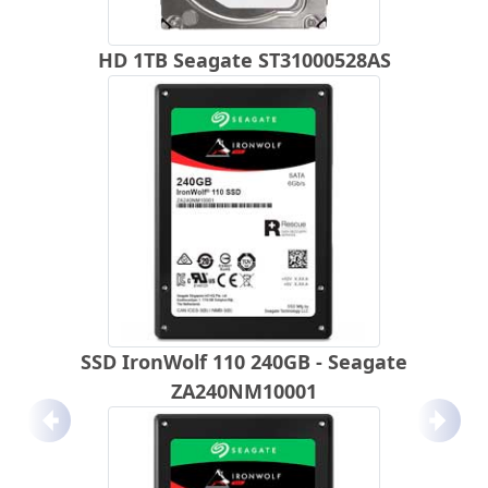
HD 1TB Seagate ST31000528AS
SSD IronWolf 110 240GB - Seagate
ZA240NM10001
Anterior
Próx