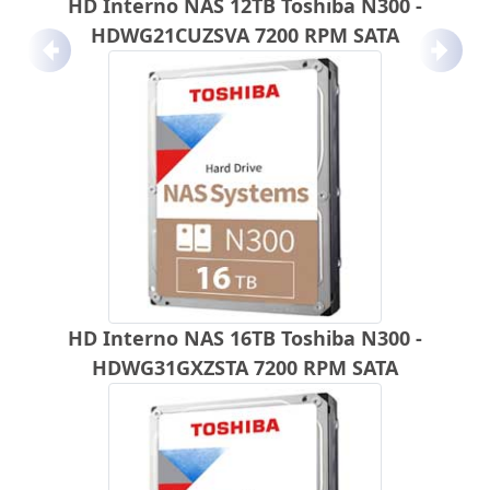
HD Interno NAS 12TB Toshiba N300 -
HDWG21CUZSVA 7200 RPM SATA
Anterior
Próx
HD Interno NAS 16TB Toshiba N300 -
HDWG31GXZSTA 7200 RPM SATA