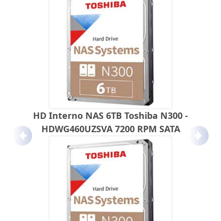
HD Interno NAS 6TB Toshiba N300 -
HDWG460UZSVA 7200 RPM SATA
Anterior
Próx