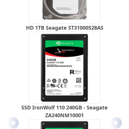
HD 1TB Seagate ST31000528AS
SSD IronWolf 110 240GB - Seagate
ZA240NM10001
Anterior
Próx