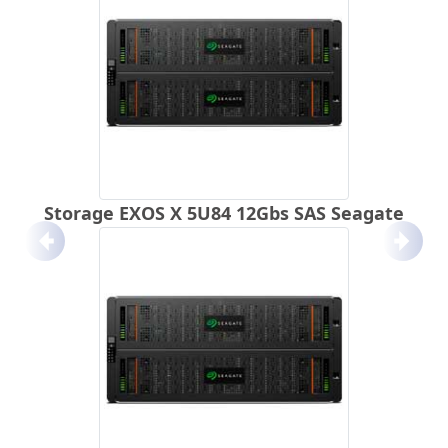
Storage EXOS X 5U84 12Gbs SAS Seagate
Anterior
Próx