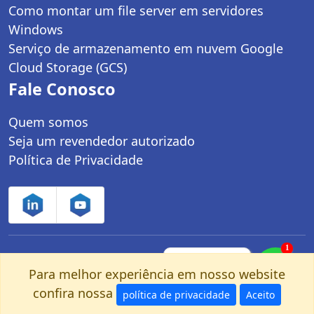
Como montar um file server em servidores
Windows
Serviço de armazenamento em nuvem Google
Cloud Storage (GCS)
Fale Conosco
Quem somos
Seja um revendedor autorizado
Política de Privacidade
1
Controle Net Tecnologia LTDA | CNPJ:
Fale com um
especialista pelo
Para melhor experiência em nosso website
03.247.280/0001-25 | Av. dos Carinás, 660 -
nosso Whatsapp!
confira nossa
Moema | São Paulo, SP - CEP: 04086-011
política de privacidade
Aceito