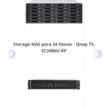
Storage NAS para 24 Discos - Qnap TS-
EC2480U-RP
Anterior
Próx