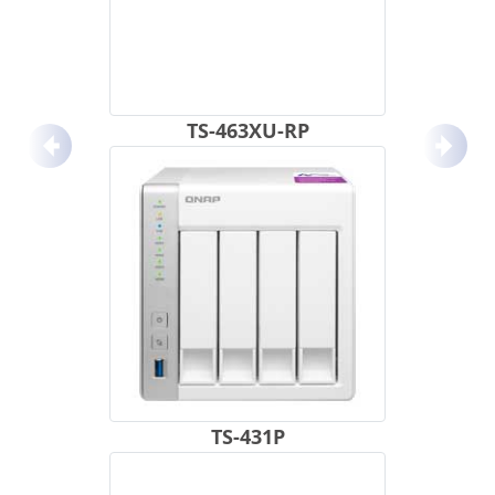
TS-463XU-RP
Anterior
Próx
TS-431P