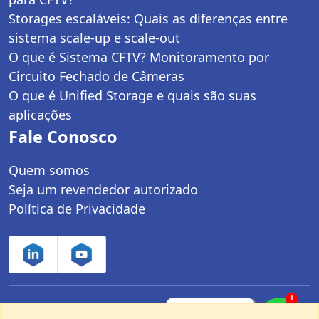
Storages escaláveis: Quais as diferenças entre
sistema scale-up e scale-out
O que é Sistema CFTV? Monitoramento por
Circuito Fechado de Câmeras
O que é Unified Storage e quais são suas
aplicações
Fale Conosco
Quem somos
Seja um revendedor autorizado
Política de Privacidade
1
Controle Net Tecnologia LTDA | CNPJ:
Fale com um
especialista pelo