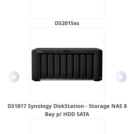
DS2015xs
Anterior
Próx
DS1817 Synology DiskStation - Storage NAS 8
Bay p/ HDD SATA