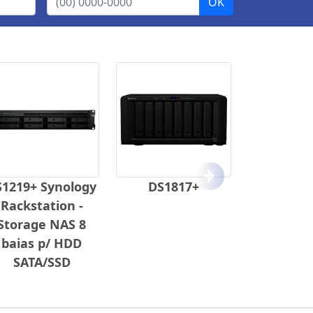
Próximo
S1219+ Synology
DS1817+
Rackstation -
Storage NAS 8
baias p/ HDD
SATA/SSD