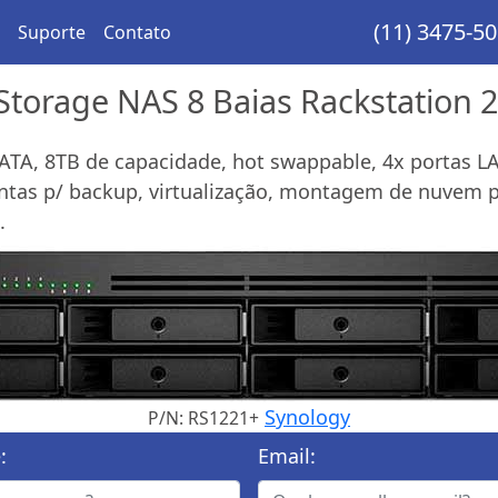
(11) 3475-5
Suporte
Contato
Storage NAS 8 Baias Rackstation 
ATA, 8TB de capacidade, hot swappable, 4x portas LA
s p/ backup, virtualização, montagem de nuvem pri
.
Synology
P/N: RS1221+
:
Email: