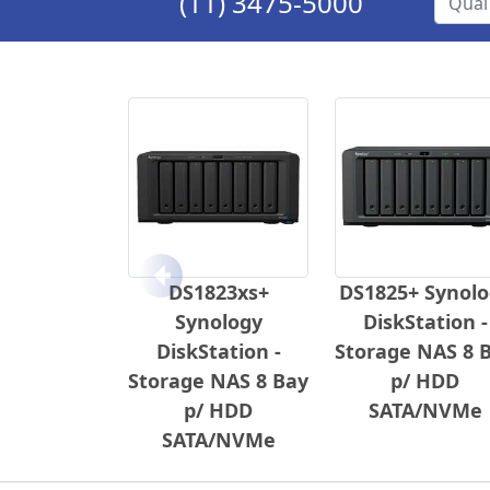
(11) 3475-5000
Anterior
DS1823xs+
DS1825+ Synolo
Synology
DiskStation -
DiskStation -
Storage NAS 8 
Storage NAS 8 Bay
p/ HDD
p/ HDD
SATA/NVMe
SATA/NVMe