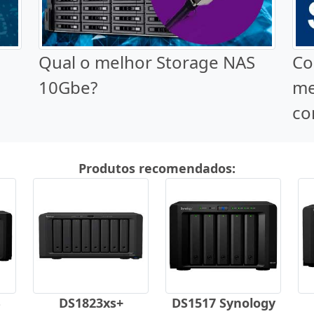
Qual o melhor Storage NAS
Co
10Gbe?
me
co
Produtos recomendados:
B
DS1823xs+
DS1517 Synology