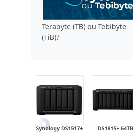
Terabyte (TB) ou Tebibyte
(TiB)?
Anterior
Synology DS1517+
DS1815+ 64T