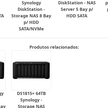
Synology
DiskStation - NAS
p
DiskStation -
Server 5 Bay p/
TA
Storage NAS 8 Bay
HDD SATA
p/ HDD
SATA/NVMe
Produtos relacionados:
gy
DS1815+ 64TB
Synology -
Bay
Storage NAS