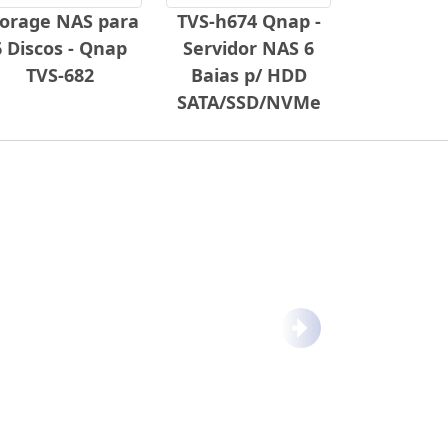
torage NAS para
TVS-h674 Qnap -
6 Discos - Qnap
Servidor NAS 6
TVS-682
Baias p/ HDD
SATA/SSD/NVMe
Próximo