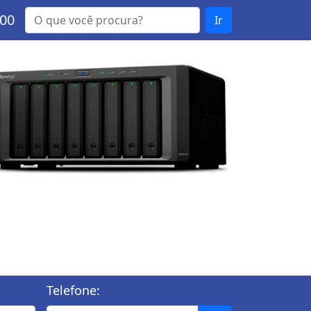
000
Ir
Telefone: