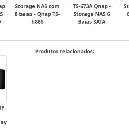
ap
Storage NAS com
TS-673A Qnap -
S
 5
8 baias - Qnap TS-
Storage NAS 6
/
h886
Baias SATA
Produtos relacionados:
gy
Bay