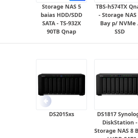
Storage NAS 5
TBS-h574TX Qn
baias HDD/SDD
- Storage NAS
SATA - TS-932X
Bay p/ NVMe 
90TB Qnap
SSD
Anterior
DS2015xs
DS1817 Synolo
DiskStation -
Storage NAS 8 