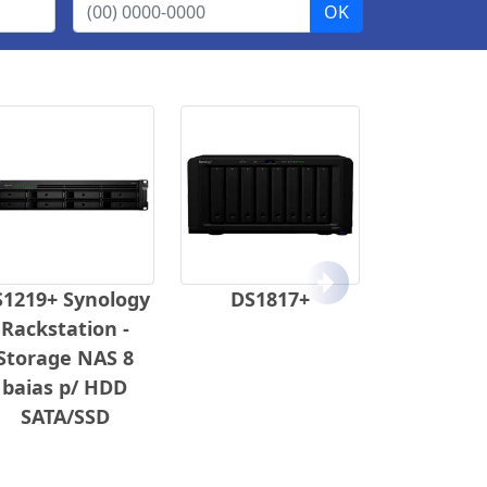
Próximo
S1219+ Synology
DS1817+
Rackstation -
Storage NAS 8
baias p/ HDD
SATA/SSD