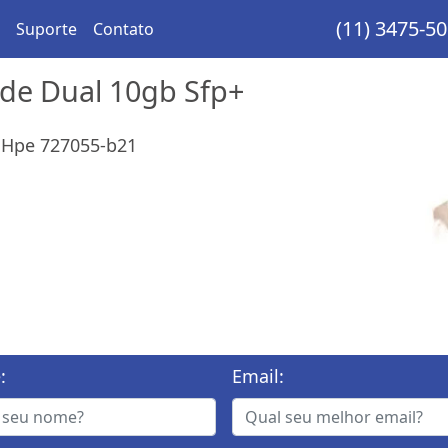
(11) 3475-5
Suporte
Contato
ede Dual 10gb Sfp+
 Hpe 727055-b21
:
Email: