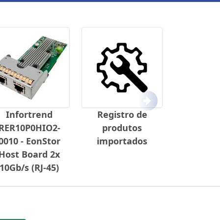
Próximo
Infortrend
Registro de
RER10P0HIO2-
produtos
0010 - EonStor
importados
Host Board 2x
10Gb/s (RJ-45)