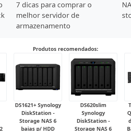
o
7 dicas para comprar o
NA
ck
melhor servidor de
st
armazenamento
Produtos recomendados:
DS1621+ Synology
DS620slim
DiskStation -
Synology
Q
Storage NAS 6
DiskStation -
2
baias p/ HDD
Storage NAS 6
B