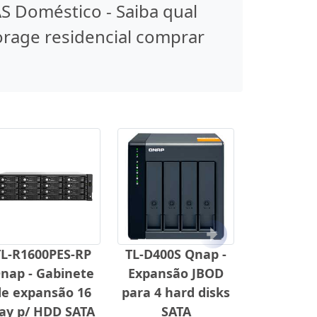
S Doméstico - Saiba qual
orage residencial comprar
Próximo
TL-R1600PES-RP
TL-D400S Qnap -
nap - Gabinete
Expansão JBOD
de expansão 16
para 4 hard disks
ay p/ HDD SATA
SATA