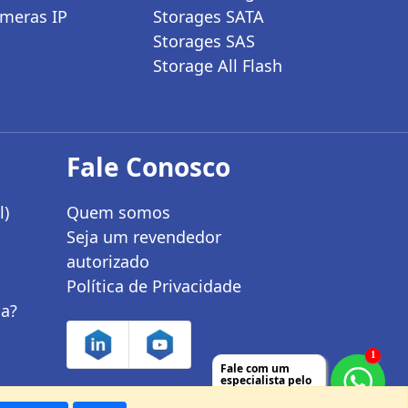
meras IP
Storages SATA
Storages SAS
Storage All Flash
Fale Conosco
l)
Quem somos
Seja um revendedor
autorizado
Política de Privacidade
ia?
1
Fale com um
especialista pelo
nosso Whatsapp!