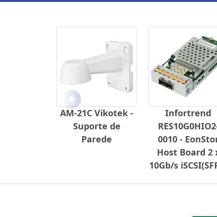
Anterior
AM-21C Vikotek -
Infortrend
Suporte de
RES10G0HIO2
Parede
0010 - EonSto
Host Board 2 
10Gb/s iSCSI(SF