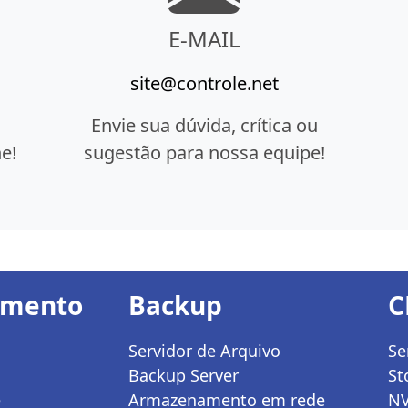
E-MAIL
site@controle.net
Envie sua dúvida, crítica ou
e!
sugestão para nossa equipe!
amento
Backup
C
Servidor de Arquivo
Se
Backup Server
St
e
Armazenamento em rede
N