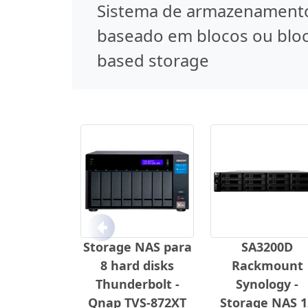
Sistema de armazenament
baseado em blocos ou blo
based storage
Anterior
Storage NAS para
SA3200D
8 hard disks
Rackmount
Thunderbolt -
Synology -
Qnap TVS-872XT
Storage NAS 1