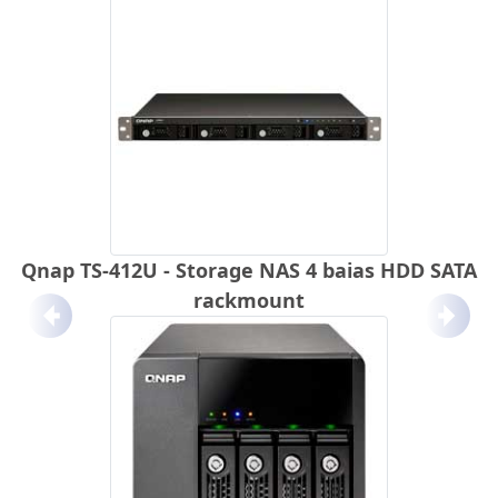
Qnap TS-412U - Storage NAS 4 baias HDD SATA
rackmount
Anterior
Próx