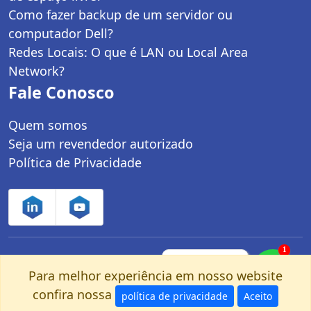
Como fazer backup de um servidor ou
computador Dell?
Redes Locais: O que é LAN ou Local Area
Network?
Fale Conosco
Quem somos
Seja um revendedor autorizado
Política de Privacidade
1
Controle Net Tecnologia LTDA | CNPJ:
Fale com um
especialista pelo
Para melhor experiência em nosso website
03.247.280/0001-25 | Av. dos Carinás, 660 -
nosso Whatsapp!
confira nossa
Moema | São Paulo, SP - CEP: 04086-011
política de privacidade
Aceito