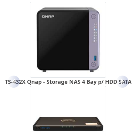
TS-432X Qnap - Storage NAS 4 Bay p/ HDD SATA
Anterior
Próx