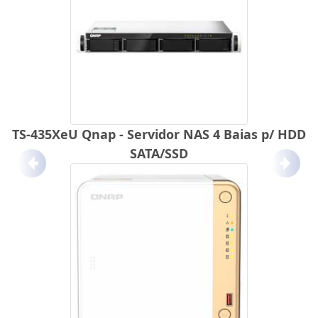
TS-435XeU Qnap - Servidor NAS 4 Baias p/ HDD
SATA/SSD
Anterior
Próx