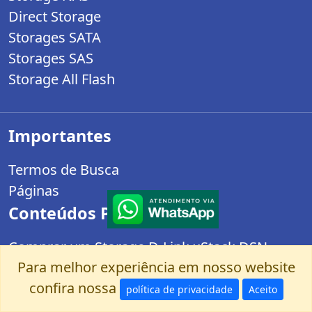
Direct Storage
Storages SATA
Storages SAS
Storage All Flash
Importantes
Termos de Busca
Páginas
Conteúdos Populares
Comprar um Storage D-Link xStack DSN-
Para melhor experiência em nosso website
3400-10 é uma boa ideia?
confira nossa
Storage ou NVR: Qual solução de vídeo-
política de privacidade
Aceito
monitoramento comprar?