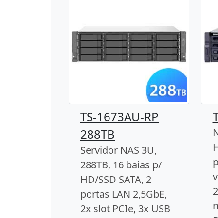
TS-1673AU-RP
288TB
N
H
Servidor NAS 3U,
p
288TB, 16 baias p/
v
HD/SSD SATA, 2
2
portas LAN 2,5GbE,
2x slot PCIe, 3x USB