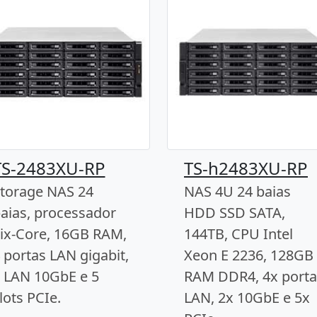
TS-2483XU-RP
TS-h2483XU-RP
torage NAS 24
NAS 4U 24 baias
aias, processador
HDD SSD SATA,
ix-Core, 16GB RAM,
144TB, CPU Intel
 portas LAN gigabit,
Xeon E 2236, 128GB
 LAN 10GbE e 5
RAM DDR4, 4x porta
lots PCIe.
LAN, 2x 10GbE e 5x