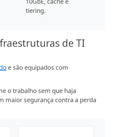
10GbE, cache e
tiering.
raestruturas de TI
do
e são equipados com
me o trabalho sem que haja
om maior segurança contra a perda