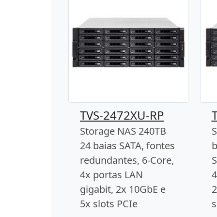
TVS-2472XU-RP
Storage NAS 240TB
S
24 baias SATA, fontes
b
redundantes, 6-Core,
S
4x portas LAN
4
gigabit, 2x 10GbE e
2
5x slots PCIe
s