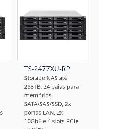
TS-2477XU-RP
Storage NAS até
288TB, 24 baias para
memórias
SATA/SAS/SSD, 2x
s
portas LAN, 2x
10GbE e 4 slots PCIe