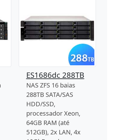
ES1686dc 288TB
a
NAS ZFS 16 baias
288TB SATA/SAS
HDD/SSD,
processador Xeon,
64GB RAM (até
512GB), 2x LAN, 4x