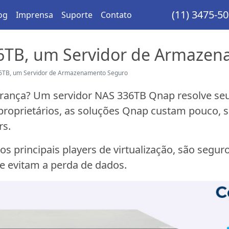
(11) 3475-5
og
Imprensa
Suporte
Contato
6TB, um Servidor de Armazen
6TB, um Servidor de Armazenamento Seguro
ança? Um servidor NAS 336TB Qnap resolve seu 
roprietários, as soluções Qnap custam pouco, s
rs.
principais players de virtualização, são segur
ue evitam a perda de dados.