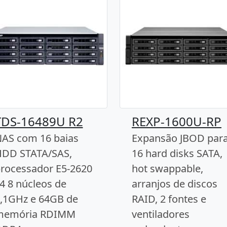
TDS-16489U R2
REXP-1600U-RP
AS com 16 baias
Expansão JBOD par
DD STATA/SAS,
16 hard disks SATA,
rocessador E5-2620
hot swappable,
4 8 núcleos de
arranjos de discos
,1GHz e 64GB de
RAID, 2 fontes e
memória RDIMM
ventiladores