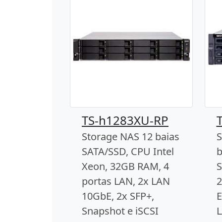
TS-h1283XU-RP
Storage NAS 12 baias
S
SATA/SSD, CPU Intel
b
Xeon, 32GB RAM, 4
S
portas LAN, 2x LAN
2
10GbE, 2x SFP+,
E
Snapshot e iSCSI
L