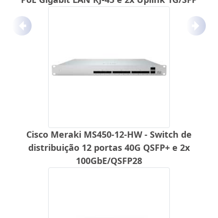
Anterior
Próx
Cisco Meraki MS450-12-HW - Switch de
distribuição 12 portas 40G QSFP+ e 2x
100GbE/QSFP28