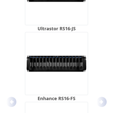
Ultrastor RS16-JS
Enhance RS16-FS
Anterior
Próx