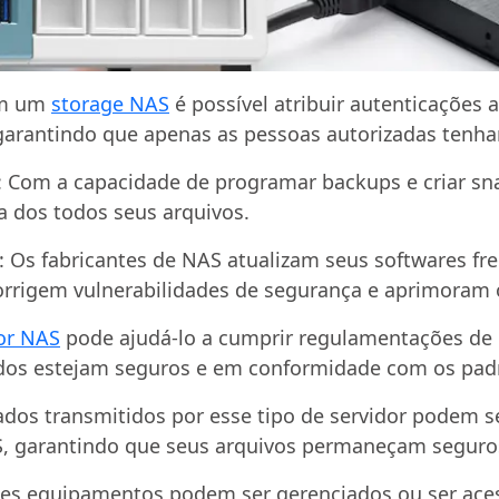
om um
storage NAS
é possível atribuir autenticações
 garantindo que apenas as pessoas autorizadas tenh
: Com a capacidade de programar backups e criar sn
a dos todos seus arquivos.
: Os fabricantes de NAS atualizam seus softwares fr
orrigem vulnerabilidades de segurança e aprimoram 
or NAS
pode ajudá-lo a cumprir regulamentações de 
os estejam seguros e em conformidade com os padrõ
ados transmitidos por esse tipo de servidor podem s
, garantindo que seus arquivos permaneçam seguro
ses equipamentos podem ser gerenciados ou ser ac