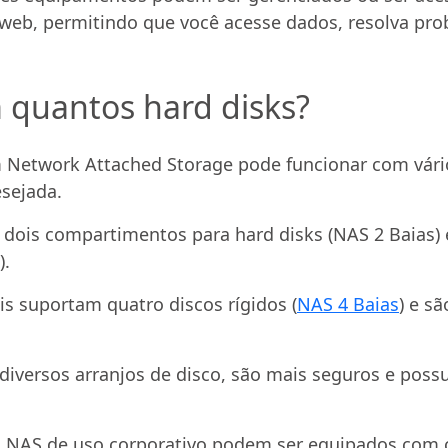
web, permitindo que você acesse dados, resolva pro
quantos hard disks?
 Network Attached Storage pode funcionar com vár
sejada.
ois compartimentos para hard disks (NAS 2 Baias) e
).
is suportam quatro discos rígidos (
NAS 4 Baias
) e s
diversos arranjos de disco, são mais seguros e po
 NAS de uso corporativo podem ser equipados com ce