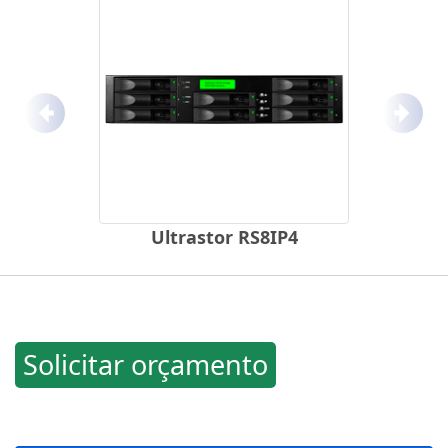
Anterior
Próx
Ultrastor RS8IP4
Solicitar orçamento