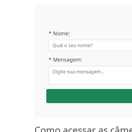
* Nome:
* Mensagem:
Como acessar as câme