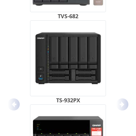
TVS-682
TS-932PX
Anterior
Próx