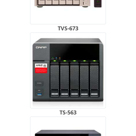
TVS-673
TS-563