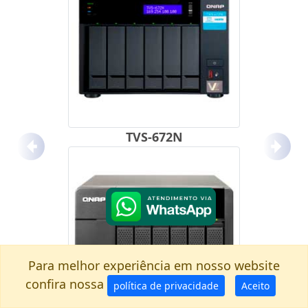
TVS-672N
Anterior
Próx
Para melhor experiência em nosso website
confira nossa
política de privacidade
Aceito