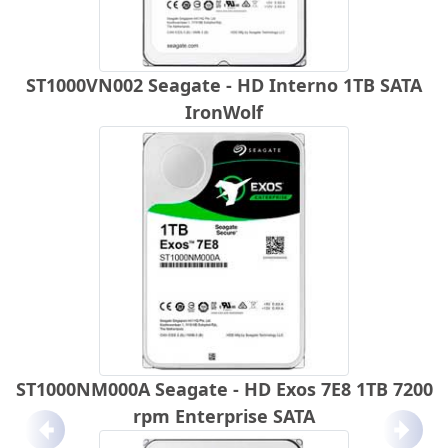
ST1000VN002 Seagate - HD Interno 1TB SATA
IronWolf
ST1000NM000A Seagate - HD Exos 7E8 1TB 7200
rpm Enterprise SATA
Anterior
Próx