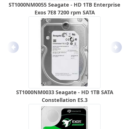
ST1000NM0055 Seagate - HD 1TB Enterprise
Exos 7E8 7200 rpm SATA
Anterior
Próx
ST1000NM0033 Seagate - HD 1TB SATA
Constellation ES.3